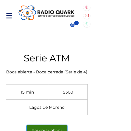
Serie ATM
Boca abierta - Boca cerrada (Serie de 4)
300
pesos
15 min
1
$300
mexicanos
5
Lagos de Moreno
m
i
n
Reservar ahora